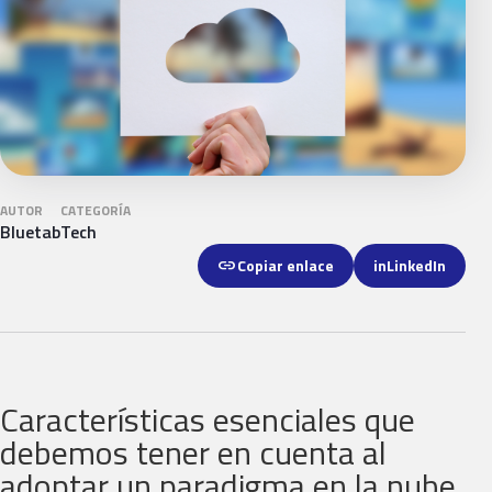
AUTOR
CATEGORÍA
Bluetab
Tech
link
Copiar enlace
in
LinkedIn
Características esenciales que
debemos tener en cuenta al
adoptar un paradigma en la nube