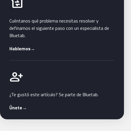
business_messages
Cuéntanos qué problema necesitas resolver y
definamos el siguiente paso con un especialista de
Bluetab.
Hablemos
→
Únete a Bluetab
person_add
¿Te gustó este artículo? Se parte de Bluetab.
Únete
→