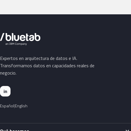
Expertos en arquitectura de datos e IA.
Transformamos datos en capacidades reales de
negocio.
in
Español
English
expand_more
Qué hacemos