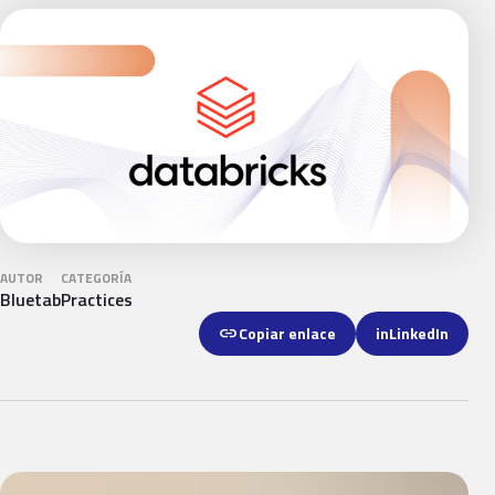
AUTOR
CATEGORÍA
Bluetab
Practices
link
Copiar enlace
in
LinkedIn