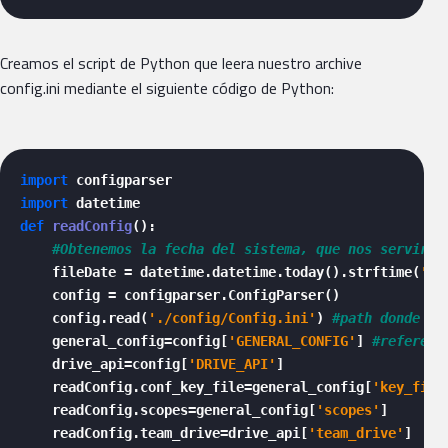
Creamos el script de Python que leera nuestro archive
config.ini mediante el siguiente código de Python:
import
import
def
readConfig
():

#Obtenemos la fecha del sistema, que nos servirá 
    fileDate = datetime.datetime.today().strftime(
'%Y
    config = configparser.ConfigParser()

    config.read(
'./config/Config.ini'
) 
#path donde se
    general_config=config[
'GENERAL_CONFIG'
] 
#referenc
    drive_api=config[
'DRIVE_API'
]

    readConfig.conf_key_file=general_config[
'key_file
    readConfig.scopes=general_config[
'scopes'
]

    readConfig.team_drive=drive_api[
'team_drive'
]
