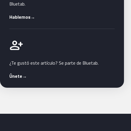
Bluetab.
Hablemos
→
Únete a Bluetab
person_add
¿Te gustó este artículo? Se parte de Bluetab.
Únete
→