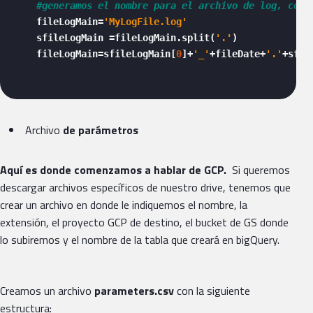
#generamos el nombre para el archivo de log, con 
    fileLogMain=
'MyLogFile.log'
    sfileLogMain =fileLogMain.split(
'.'
)

    fileLogMain=sfileLogMain[
0
]+
'_'
+fileDate+
'.'
+sfil
Archivo
de parámetros
Aquí es donde comenzamos a hablar de GCP.
Si queremos
descargar archivos específicos de nuestro drive, tenemos que
crear un archivo en donde le indiquemos el nombre, la
extensión, el proyecto GCP de destino, el bucket de GS donde
lo subiremos y el nombre de la tabla que creará en bigQuery.
Creamos un archivo
parameters.csv
con la siguiente
estructura: