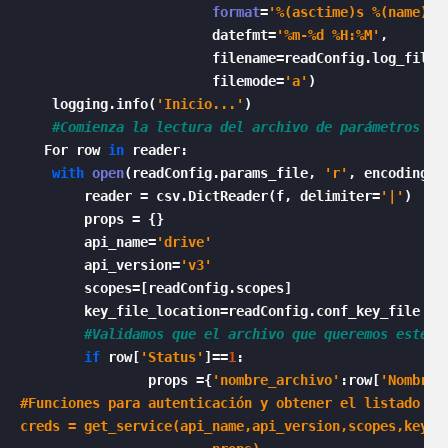
format
=
'%(asctime)s %(name)-8
                        datefmt=
'%m-%d %H:%M'
,

                        filename=readConfig.log_file_m
                        filemode=
'a'
)

    logging.info(
'Inicio...'
)

#Comienza la lectura del archivo de parámetros
   For row 
in
 reader:

with
open
(readConfig.params_file, 
'r'
, encoding=
'
        reader = csv.DictReader(f, delimiter=
'|'
)

        props = {}

        api_name=
'drive'
        api_version=
'v3'
        scopes=[readConfig.scopes]

        key_file_location=readConfig.conf_key_file 

#Validamos que el archivo que queremos esté a
if
 row[
'Status'
]==
1
:

                props ={
'nombre_archivo'
:row[
'Nombre_
#Funciones para autenticación y obtener el listado de 
creds = get_service(api_name,api_version,scopes,key_fi