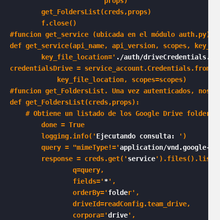
                        props) 

        get_FoldersList(creds,props)

        f.close()

#funcion get_service (ubicada en el módulo auth.py) E
def get_service(api_name, api_version, scopes, key_fil
        key_file_location='
./auth/driveCredentials.js
credentialsDrive = service_account.Credentials.from_se
            key_file_location, scopes=scopes)

#funcion get_FoldersList. Una vez autenticados, nos p
def get_FoldersList(creds,props):

    # Obtiene un listado de los Google Drive folders

        done = True

        logging.info('
Ejecutando consulta: 
')

        query = "mimeType!='
application/vnd.google-ap
        response = creds.get('
service
').files().list(

                q=query,            

                fields='
*
',  

                orderBy='
folde
r',

                driveId=readConfig.team_drive,        
                corpora='
drive
',
