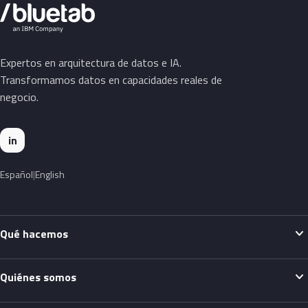
Expertos en arquitectura de datos e IA.
Transformamos datos en capacidades reales de
negocio.
in
Español
English
expand_more
Qué hacemos
expand_more
Quiénes somos