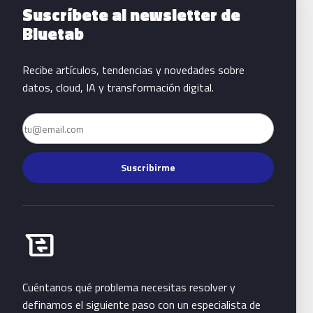
Suscríbete al newsletter de
Bluetab
Recibe artículos, tendencias y novedades sobre
datos, cloud, IA y transformación digital.
Email
Suscribirme
Habla con Bluetab
business_messages
Cuéntanos qué problema necesitas resolver y
definamos el siguiente paso con un especialista de