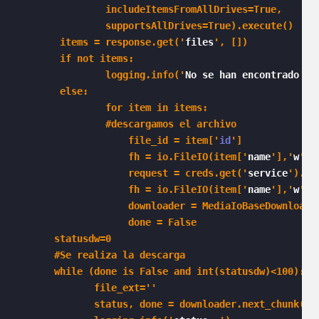
                includeItemsFromAllDrives=True,

                supportsAllDrives=True).execute()

        items = response.get('
files
', [])

        if not items:

                logging.info('
No se han encontrado ar
        else:

                for item in items:

                #descargamos el archivo

                    file_id = item['
id
']

                    fh = io.FileIO(item['
name
'],'
w
')

                    request = creds.get('
service
').fi
                    fh = io.FileIO(item['
name
'],'
w
')

                    downloader = MediaIoBaseDownload(f
                    done = False

       statusdw=0 

       #Se realiza la descarga

       while (done is False and int(statusdw)<100):

              file_ext='
'

              status, done = downloader.next_chunk()
