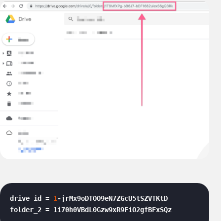
drive_id = 
1
-jrMx9oDTOO9eN7ZGcU5tSZVTKtD

folder_2 = 1i70h0VBdL0Gzw9xR9FiO2gfBFxSQz 