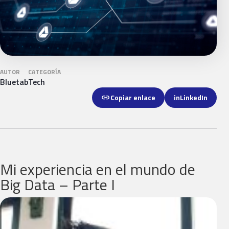
AUTOR
CATEGORÍA
Bluetab
Tech
link
Copiar enlace
in
LinkedIn
Mi experiencia en el mundo de
Big Data – Parte I