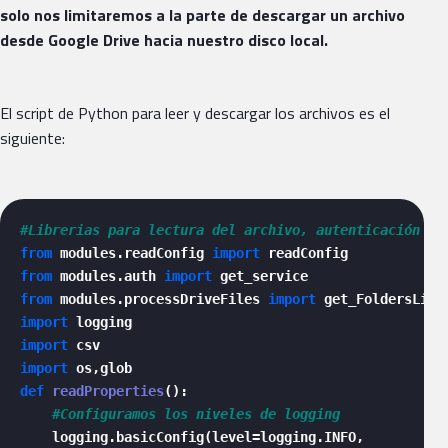
solo nos limitaremos a la parte de descargar un archivo
desde Google Drive hacia nuestro disco local.
El script de Python para leer y descargar los archivos es el
siguiente:
#Librerias para lectura del archivo, autenticación de
from
 modules.readConfig 
import
from
 modules.auth 
import
from
 modules.processDriveFiles 
import
import
import
import
def
readProperties
():

#Configuramos los niveles de logging
    logging.basicConfig(level=logging.INFO,
