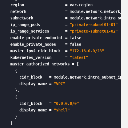
  region                  = var.region

  network                 = module.network.network_nam
  subnetwork              = module.network.intra_subn
  ip_range_pods           = 
"private-subnet01-01"
  ip_range_services       = 
"private-subnet01-02"
  enable_private_endpoint = false

  enable_private_nodes    = false

  master_ipv4_cidr_block  = 
"172.16.0.0/28"
  kubernetes_version      = 
"latest"
  master_authorized_networks = [

    {

      cidr_block   = module.network.intra_subnet_ips
.
      display_name = 
"VPC"
    },

    {

      cidr_block   = 
"0.0.0.0/0"
      display_name = 
"shell"
    }

  ]
