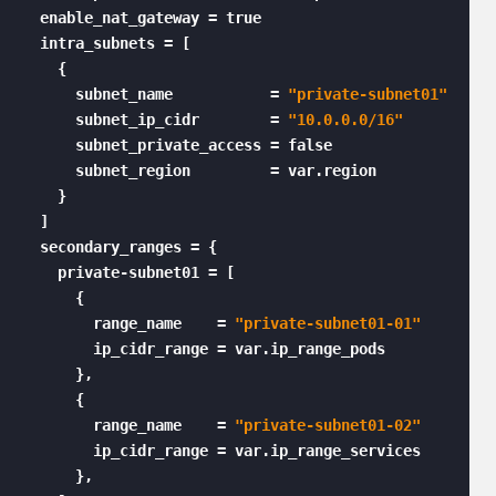
  enable_nat_gateway = true

  intra_subnets = [

    {

      subnet_name           = 
"private-subnet01"
      subnet_ip_cidr        = 
"10.0.0.0/16"
      subnet_private_access = false

      subnet_region         = var.region

    }

  ]

  secondary_ranges = {

    private-subnet01 = [

      {

        range_name    = 
"private-subnet01-01"
        ip_cidr_range = var.ip_range_pods

      },

      {

        range_name    = 
"private-subnet01-02"
        ip_cidr_range = var.ip_range_services

      },
