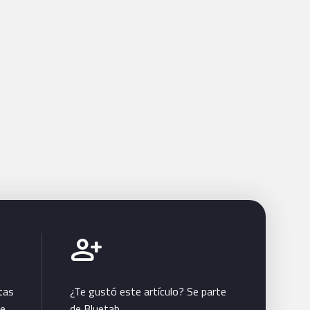
Únete a Bluetab
person_add
tas
¿Te gustó este artículo? Se parte
te
de Bluetab.