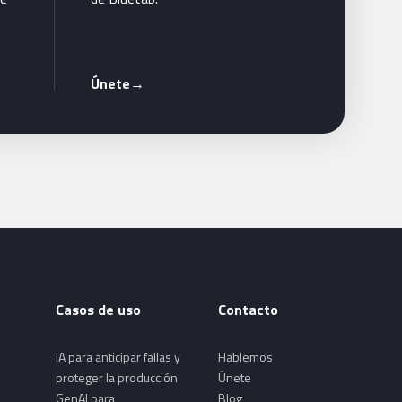
Únete
→
Casos de uso
Contacto
IA para anticipar fallas y
Hablemos
proteger la producción
Únete
GenAI para
Blog