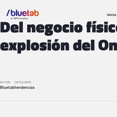
Inicio
Del negocio físic
explosión del On
AUTOR
CATEGORÍA
Bluetab
tendencias