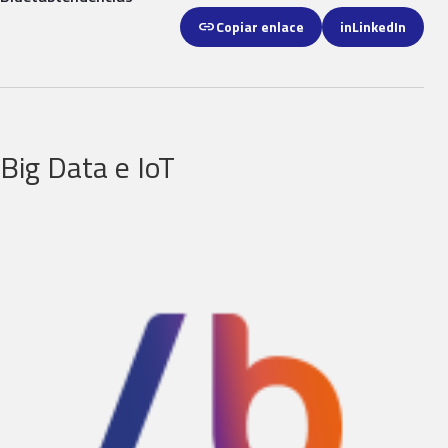
link
Copiar enlace
in
LinkedIn
Big Data e IoT