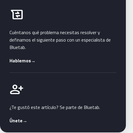
Habla con Bluetab
business_messages
Cuéntanos qué problema necesitas resolver y
definamos el siguiente paso con un especialista de
Bluetab.
Hablemos
→
Únete a Bluetab
person_add
¿Te gustó este artículo? Se parte de Bluetab.
Únete
→