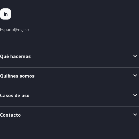
in
Español
English
expand_more
Qué hacemos
expand_more
Quiénes somos
expand_more
Casos de uso
expand_more
Contacto