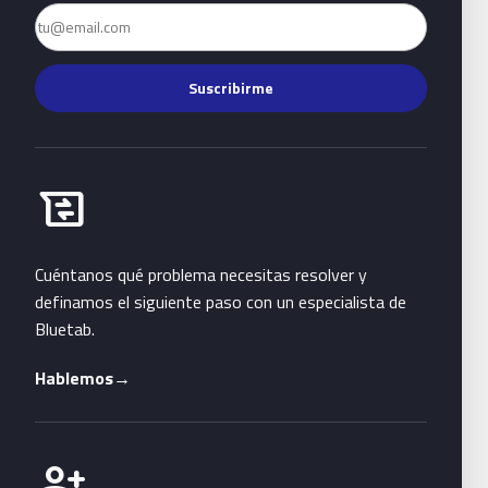
Email
Suscribirme
Habla con Bluetab
business_messages
Cuéntanos qué problema necesitas resolver y
definamos el siguiente paso con un especialista de
Bluetab.
Hablemos
→
Únete a Bluetab
person_add