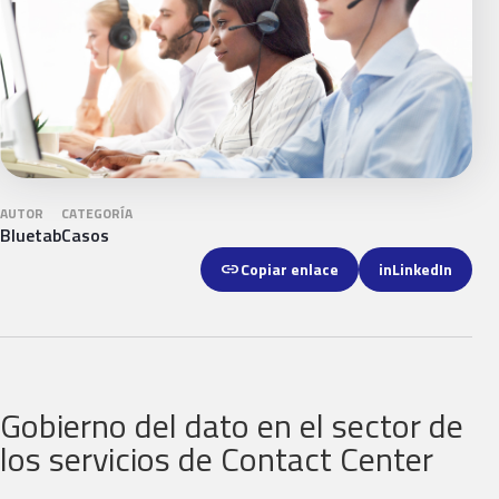
AUTOR
CATEGORÍA
Bluetab
Casos
link
Copiar enlace
in
LinkedIn
Gobierno del dato en el sector de
los servicios de Contact Center