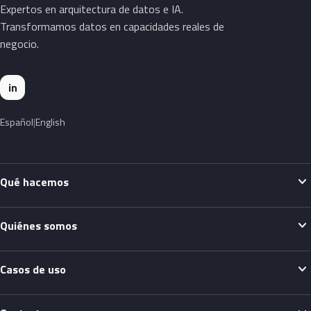
Expertos en arquitectura de datos e IA.
Transformamos datos en capacidades reales de
negocio.
in
Español
English
expand_more
Qué hacemos
expand_more
Quiénes somos
expand_more
Casos de uso