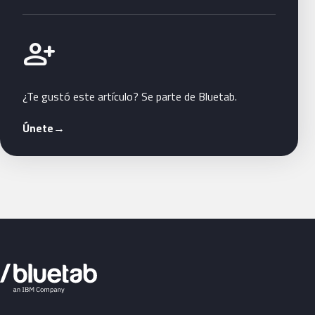
Únete a Bluetab
person_add
¿Te gustó este artículo? Se parte de Bluetab.
Únete
→