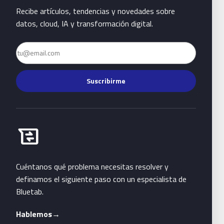
Recibe artículos, tendencias y novedades sobre
datos, cloud, IA y transformación digital.
Email
Suscribirme
Habla con Bluetab
business_messages
Cuéntanos qué problema necesitas resolver y
definamos el siguiente paso con un especialista de
Bluetab.
Hablemos
→