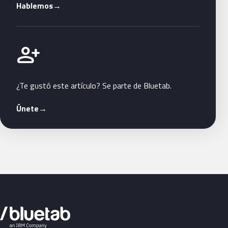
Hablemos
→
Únete a Bluetab
person_add
¿Te gustó este artículo? Se parte de Bluetab.
Únete
→