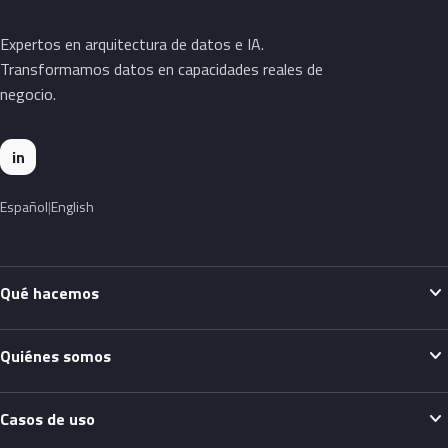
Expertos en arquitectura de datos e IA.
Transformamos datos en capacidades reales de
negocio.
in
Español
English
expand_more
Qué hacemos
expand_more
Quiénes somos
expand_more
Casos de uso