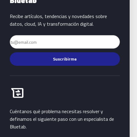
Bluetab
Recibe artículos, tendencias y novedades sobre
datos, cloud, IA y transformación digital.
Email
Suscribirme
Habla con Bluetab
business_messages
Cuéntanos qué problema necesitas resolver y
definamos el siguiente paso con un especialista de
Bluetab.