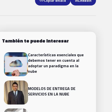
link
Copiar enlace
in
LinkedIn
También te puede interesar
Características esenciales que
debemos tener en cuenta al
adoptar un paradigma en la
nube
MODELOS DE ENTREGA DE
SERVICIOS EN LA NUBE