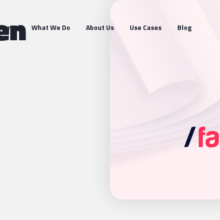
en
Home
What We Do
About Us
Use Cases
Blog