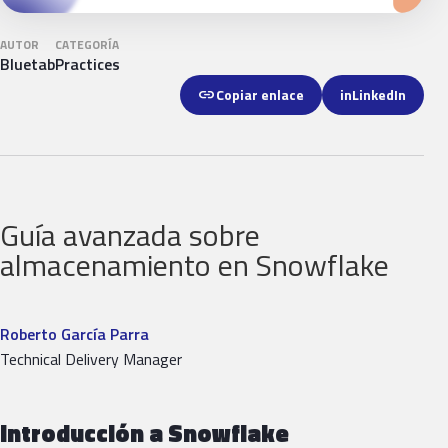
AUTOR
CATEGORÍA
Bluetab
Practices
link
Copiar enlace
in
LinkedIn
Guía avanzada sobre
almacenamiento en Snowflake
Roberto García Parra
Technical Delivery Manager
Introducción a Snowflake