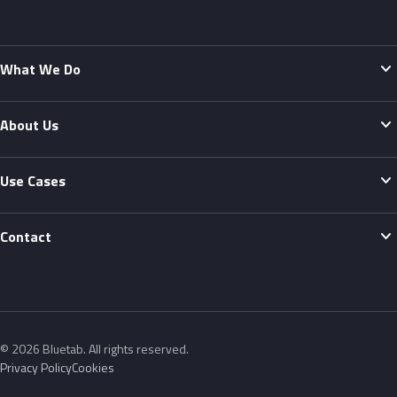
expand_more
What We Do
expand_more
About Us
expand_more
Use Cases
expand_more
Contact
© 2026 Bluetab. All rights reserved.
Privacy Policy
Cookies