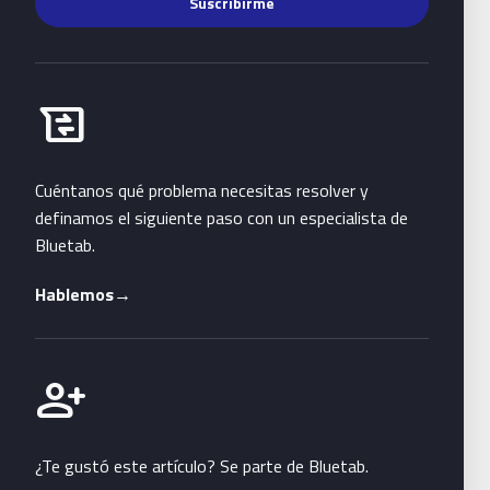
Suscribirme
Habla con Bluetab
business_messages
Cuéntanos qué problema necesitas resolver y
definamos el siguiente paso con un especialista de
Bluetab.
Hablemos
→
Únete a Bluetab
person_add
¿Te gustó este artículo? Se parte de Bluetab.