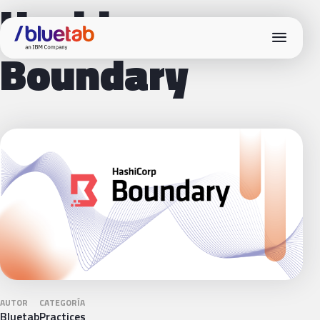
Hashicorp
menu
Boundary
AUTOR
CATEGORÍA
Bluetab
Practices