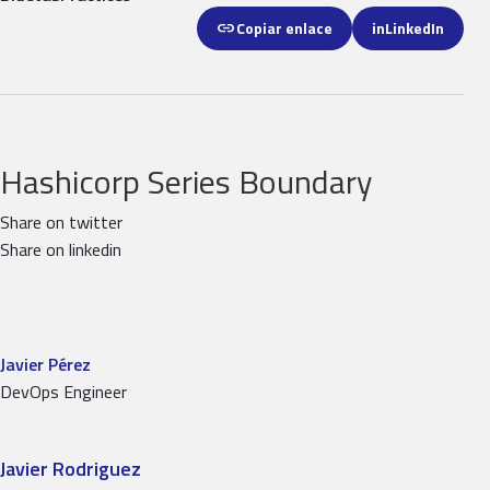
link
Copiar enlace
in
LinkedIn
Hashicorp Series Boundary
Share on twitter
Share on linkedin
Javier Pérez
DevOps Engineer
Javier Rodriguez