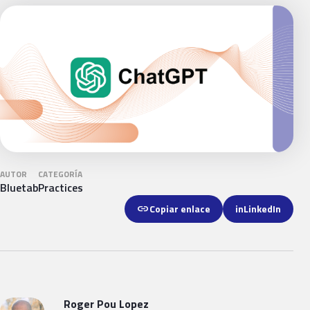
AUTOR
CATEGORÍA
Bluetab
Practices
link
Copiar enlace
in
LinkedIn
Roger Pou Lopez