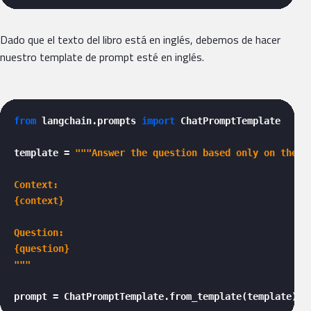
Dado que el texto del libro está en inglés, debemos de hacer
nuestro template de prompt esté en inglés.
from
 langchain.prompts 
import
 ChatPromptTemplate

template = 
"""Answer the question based only on the f
Context:

{context}

Question:

{question}

"""
prompt = ChatPromptTemplate.from_template(template)