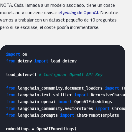
NOTA: Cada llamada a un modelo asociado, tiene un coste
monetario y conviene revisar
el
pricing
de OpenAI
. Nosotros
vamos a trabajar con un dataset pequeño de 10 preguntas
pero si se escalase, el coste podría incrementarse.
import
from
 dotenv 
import
 load_dotenv  

load_dotenv() 
# Configurar OpenAI API Key
from
 langchain_community.document_loaders 
import
from
 langchain.text_splitter 
import
from
 langchain_openai 
import
from
 langchain_community.vectorstores 
import
from
 langchain.prompts 
import
 ChatPromptTemplate

embeddings = OpenAIEmbeddings(
