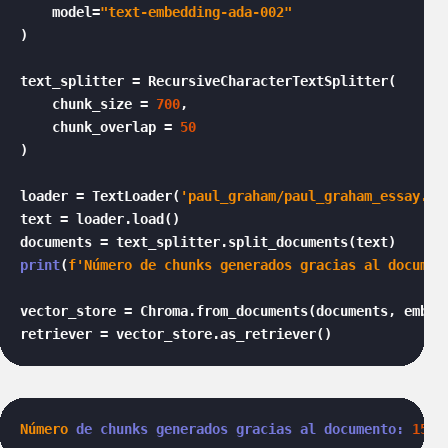
    model=
"text-embedding-ada-002"
)

text_splitter = RecursiveCharacterTextSplitter(

    chunk_size = 
700
,

    chunk_overlap = 
50
)

loader = TextLoader(
'paul_graham/paul_graham_essay.tx
text = loader.load()

print
(
f'Número de chunks generados gracias al documen
vector_store = Chroma.from_documents(documents, embedd
retriever = vector_store.as_retriever()
Número
de chunks generados gracias al documento:
158