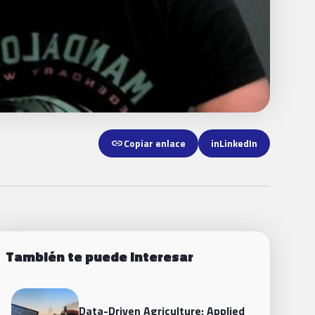
link
Copiar enlace
in
LinkedIn
También te puede interesar
Data-Driven Agriculture; Applied