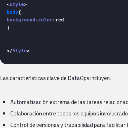
<
style
>
body
background-color
:red

}

</
Style
>
Las características clave de DataOps incluyen:
Automatización extrema de las tareas relaciona
Colaboración entre todos los equipos involucrado
Control de versiones y trazabilidad para facilitar