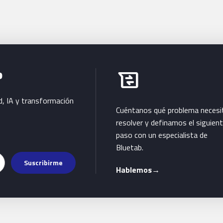
Habla con Bluetab
b
business_messages
d, IA y transformación
Cuéntanos qué problema necesi
resolver y definamos el siguien
paso con un especialista de
Bluetab.
Suscribirme
Hablemos
→