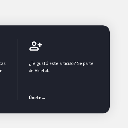
Únete a Bluetab
person_add
tas
¿Te gustó este artículo? Se parte
te
de Bluetab.
Únete
→