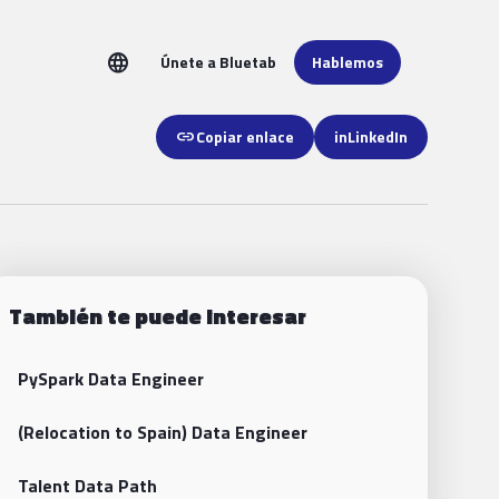
language
Únete a Bluetab
Hablemos
link
Copiar enlace
in
LinkedIn
También te puede interesar
PySpark Data Engineer
(Relocation to Spain) Data Engineer
Talent Data Path