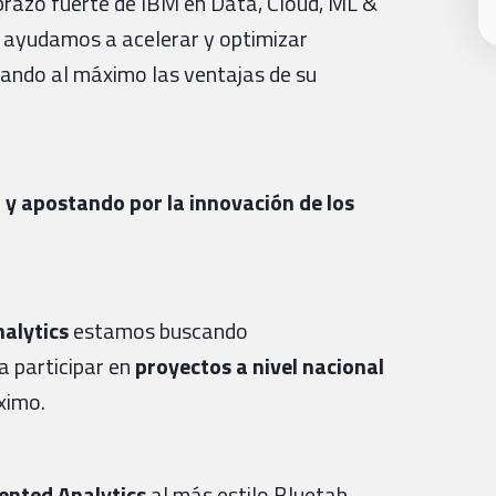
brazo fuerte de IBM en Data, Cloud, ML &
, ayudamos a acelerar y optimizar
cando al máximo las ventajas de su
y apostando por la innovación de los
alytics
estamos buscando
a participar en
proyectos a nivel nacional
ximo.
nted Analytics
al más estilo Bluetab.