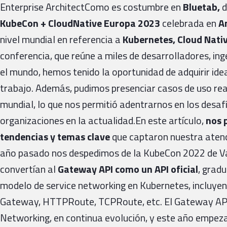
Enterprise ArchitectComo es costumbre en
Bluetab,
d
KubeCon + CloudNative Europa 2023
celebrada en
A
nivel mundial en referencia a
Kubernetes, Cloud Nati
conferencia, que reúne a miles de desarrolladores, in
el mundo, hemos tenido la oportunidad de adquirir id
trabajo. Además, pudimos presenciar casos de uso real
mundial, lo que nos permitió adentrarnos en los desa
organizaciones en la actualidad.En este artículo,
nos 
tendencias y temas clave
que captaron nuestra atenc
año pasado nos despedimos de la KubeCon 2022 de Va
convertían al
Gateway API como un API oficial
, grad
modelo de service networking en Kubernetes, incluy
Gateway, HTTPRoute, TCPRoute, etc. El Gateway API 
Networking, en continua evolución, y este año empez