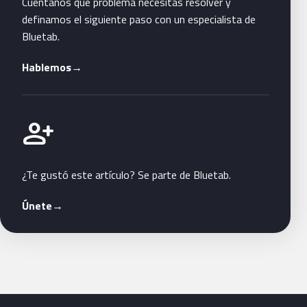
Cuéntanos qué problema necesitas resolver y
definamos el siguiente paso con un especialista de
Bluetab.
Hablemos
→
Únete a Bluetab
person_add
¿Te gustó este artículo? Se parte de Bluetab.
Únete
→