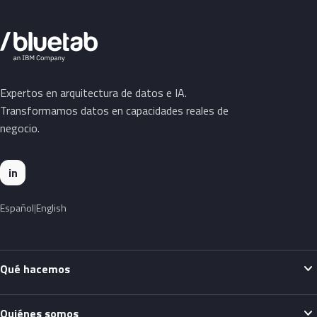
Expertos en arquitectura de datos e IA.
Transformamos datos en capacidades reales de
negocio.
in
Español
English
expand_more
Qué hacemos
expand_more
Quiénes somos