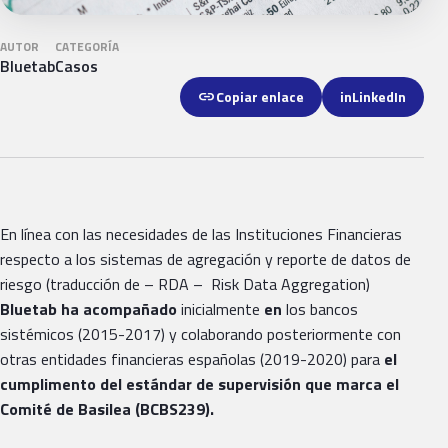
AUTOR
CATEGORÍA
Bluetab
Casos
link
Copiar enlace
in
LinkedIn
En línea con las necesidades de las Instituciones Financieras
respecto a los sistemas de agregación y reporte de datos de
riesgo (traducción de – RDA – Risk Data Aggregation)
Bluetab ha acompañado
inicialmente
en
los bancos
sistémicos (2015-2017) y colaborando posteriormente con
otras entidades financieras españolas (2019-2020) para
el
cumplimento del estándar de supervisión que marca el
Comité de Basilea (BCBS239).