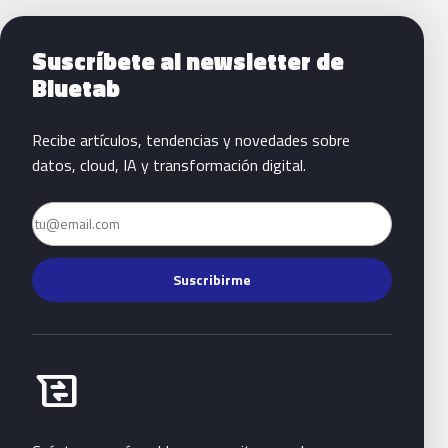
Siguientes pasos con Bluetab
Suscríbete al newsletter de
Bluetab
Recibe artículos, tendencias y novedades sobre
datos, cloud, IA y transformación digital.
Email
Suscribirme
Habla con Bluetab
business_messages