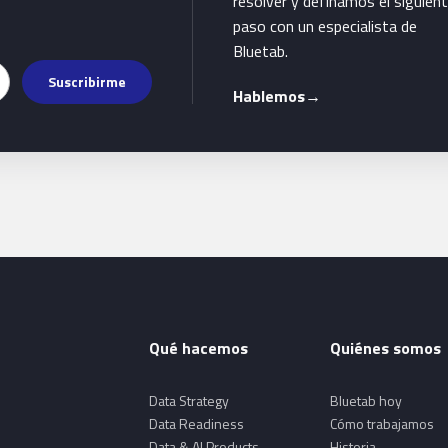
resolver y definamos el siguien
paso con un especialista de
Bluetab.
Suscribirme
Hablemos
→
Qué hacemos
Quiénes somos
Data Strategy
Bluetab hoy
Data Readiness
Cómo trabajamos
Data & AI Products
Historia