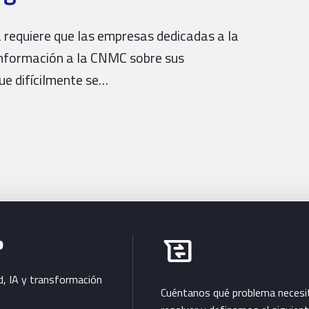
 requiere que las empresas dedicadas a la
 información a la CNMC sobre sus
que difícilmente se…
Habla con Bluetab
b
business_messages
d, IA y transformación
Cuéntanos qué problema necesi