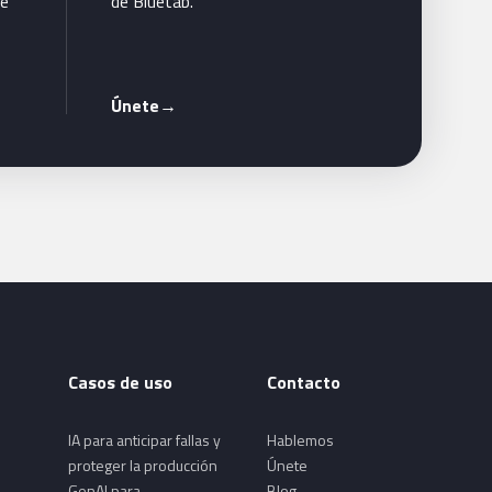
te
de Bluetab.
Únete
→
Casos de uso
Contacto
IA para anticipar fallas y
Hablemos
proteger la producción
Únete
GenAI para
Blog