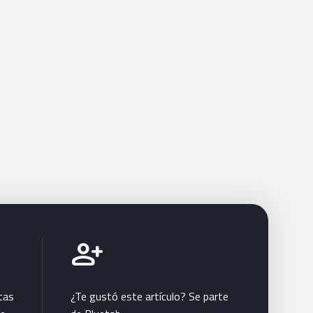
Únete a Bluetab
person_add
tas
¿Te gustó este artículo? Se parte