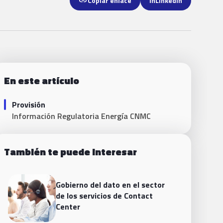
link
Copiar enlace
in
LinkedIn
En este artículo
Provisión
Información Regulatoria Energía CNMC
También te puede interesar
Gobierno del dato en el sector
de los servicios de Contact
Center