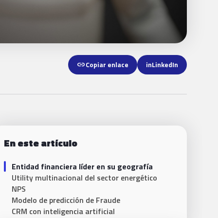
link
Copiar enlace
in
LinkedIn
En este artículo
Entidad financiera líder en su geografía
Utility multinacional del sector energético
NPS
Modelo de predicción de Fraude
CRM con inteligencia artificial