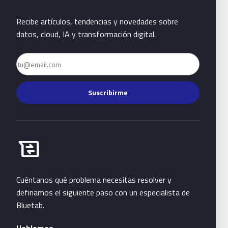
Recibe artículos, tendencias y novedades sobre
datos, cloud, IA y transformación digital.
Email
Suscribirme
Habla con Bluetab
business_messages
Cuéntanos qué problema necesitas resolver y
definamos el siguiente paso con un especialista de
Bluetab.