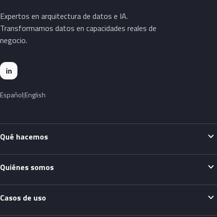
Expertos en arquitectura de datos e IA.
Transformamos datos en capacidades reales de
negocio.
in
Español
English
expand_more
Qué hacemos
expand_more
Quiénes somos
expand_more
Casos de uso