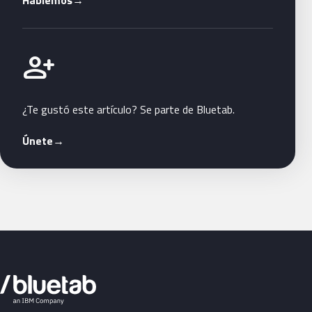
Hablemos
→
Únete a Bluetab
person_add
¿Te gustó este artículo? Se parte de Bluetab.
Únete
→