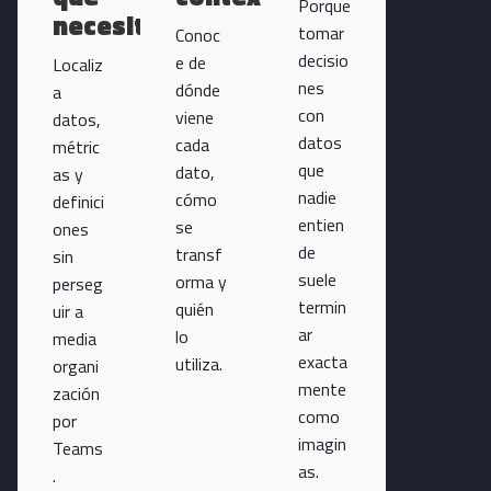
Porque
necesitas
tomar
Conoc
decisio
e de
Localiz
nes
dónde
a
con
viene
datos,
datos
cada
métric
que
dato,
as y
nadie
cómo
definici
entien
se
ones
de
transf
sin
suele
orma y
perseg
termin
quién
uir a
ar
lo
media
exacta
utiliza.
organi
mente
zación
como
por
imagin
Teams
as.
.