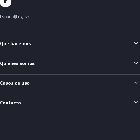
in
Español
English
expand_more
Qué hacemos
expand_more
Quiénes somos
expand_more
Casos de uso
expand_more
Contacto